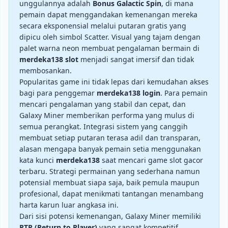
unggulannya adalah
Bonus Galactic Spin
, di mana
pemain dapat menggandakan kemenangan mereka
secara eksponensial melalui putaran gratis yang
dipicu oleh simbol Scatter. Visual yang tajam dengan
palet warna neon membuat pengalaman bermain di
merdeka138 slot
menjadi sangat imersif dan tidak
membosankan.
Popularitas game ini tidak lepas dari kemudahan akses
bagi para penggemar
merdeka138 login
. Para pemain
mencari pengalaman yang stabil dan cepat, dan
Galaxy Miner memberikan performa yang mulus di
semua perangkat. Integrasi sistem yang canggih
membuat setiap putaran terasa adil dan transparan,
alasan mengapa banyak pemain setia menggunakan
kata kunci
merdeka138
saat mencari game slot gacor
terbaru. Strategi permainan yang sederhana namun
potensial membuat siapa saja, baik pemula maupun
profesional, dapat menikmati tantangan menambang
harta karun luar angkasa ini.
Dari sisi potensi kemenangan, Galaxy Miner memiliki
RTP (Return to Player)
yang sangat kompetitif,