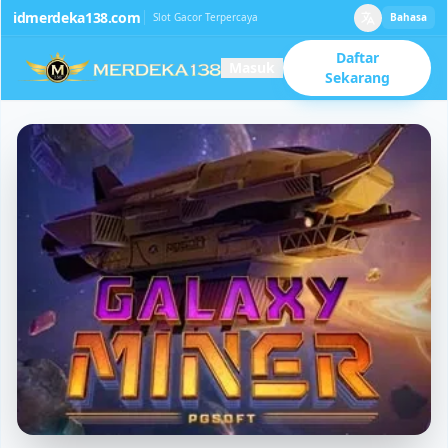
idmerdeka138.com
Slot Gacor Terpercaya
Bahasa
Daftar
Masuk
Sekarang