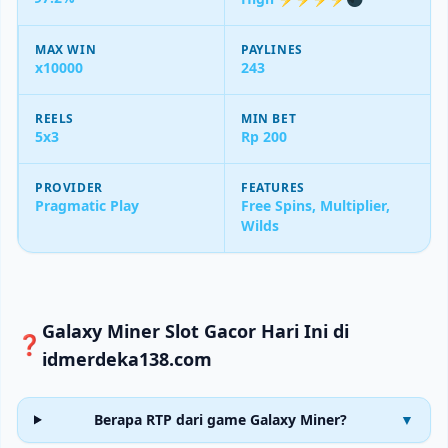
MAX WIN
PAYLINES
x10000
243
REELS
MIN BET
5x3
Rp 200
PROVIDER
FEATURES
Pragmatic Play
Free Spins, Multiplier,
Wilds
Galaxy Miner Slot Gacor Hari Ini di
❓
idmerdeka138.com
Berapa RTP dari game Galaxy Miner?
▼