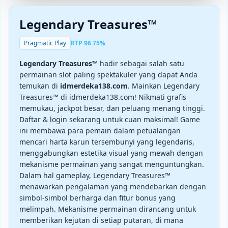
▶
Legendary Treasures™
Pragmatic Play
RTP 96.75%
Legendary Treasures™
hadir sebagai salah satu
permainan slot paling spektakuler yang dapat Anda
temukan di
idmerdeka138.com
. Mainkan Legendary
Treasures™ di idmerdeka138.com! Nikmati grafis
memukau, jackpot besar, dan peluang menang tinggi.
Daftar & login sekarang untuk cuan maksimal! Game
ini membawa para pemain dalam petualangan
mencari harta karun tersembunyi yang legendaris,
menggabungkan estetika visual yang mewah dengan
mekanisme permainan yang sangat menguntungkan.
Dalam hal gameplay, Legendary Treasures™
menawarkan pengalaman yang mendebarkan dengan
simbol-simbol berharga dan fitur bonus yang
melimpah. Mekanisme permainan dirancang untuk
memberikan kejutan di setiap putaran, di mana