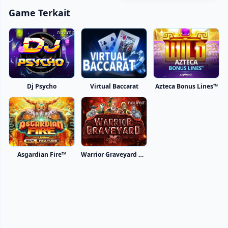
Game Terkait
Dj Psycho
Virtual Baccarat
Azteca Bonus Lines™
Asgardian Fire™
Warrior Graveyard Xnudge