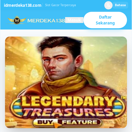
idmerdeka138.com
Slot Gacor Terpercaya
Bahasa
Daftar
Masuk
Sekarang