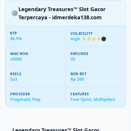
Legendary Treasures™ Slot Gacor
⚙️
Terpercaya - idmerdeka138.com
RTP
VOLATILITY
96.5%
High ⚡⚡⚡⚡🌑
MAX WIN
PAYLINES
x5000
20
REELS
MIN BET
5x3
Rp 200
PROVIDER
FEATURES
Pragmatic Play
Free Spins, Multipliers
Legendary Treasures™ Slot Gacor