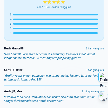
⭐⭐⭐⭐⭐
2847 2.847 Ulasan Pengguna
5
4
3
2
1
Budi_Gacor88
2 hari yang lalu
“Gila banget! Baru main sebentar di Legendary Treasures sudah dapat
jackpot besar. Merdeka138 memang tempat paling gacor!”
Santi_Slotter
5 hari yang lalu
“Grafisnya keren dan gameplay-nya sangat halus. Menang terus hari ini,
terima kasih idmerdeka138!”
Andi_JP_Max
1 minggu yang lalu
“Awalnya coba-coba, ternyata benar-benar bisa cuan maksimal di sini.
Sangat direkomendasikan untuk pecinta slot!”