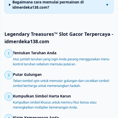
Bagaimana cara memulai permainan di
▼
idmerdeka138.com?
Legendary Treasures™ Slot Gacor Terpercaya -
idmerdeka138.com
Tentukan Taruhan Anda
1
Atur jumlah taruhan yang ingin Anda pasang menggunakan menu
kontrol taruhan sebelum memulai putaran.
Putar Gulungan
2
Tekan tombol spin untuk memutar gulungan dan cocokkan simbol-
simbol berharga untuk memenangkan hadiah.
Kumpulkan Simbol Harta Karun
3
Kumpulkan simbol khusus untuk memicu fitur bonus atau
meningkatkan multiplier kemenangan Anda.
Klaim Kemenangan Anda