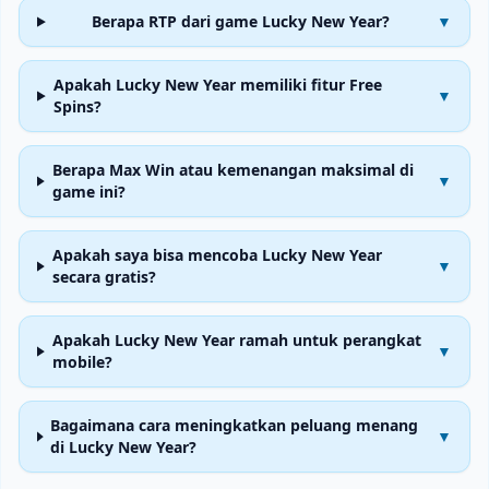
Berapa RTP dari game Lucky New Year?
▼
Apakah Lucky New Year memiliki fitur Free
▼
Spins?
Berapa Max Win atau kemenangan maksimal di
▼
game ini?
Apakah saya bisa mencoba Lucky New Year
▼
secara gratis?
Apakah Lucky New Year ramah untuk perangkat
▼
mobile?
Bagaimana cara meningkatkan peluang menang
▼
di Lucky New Year?