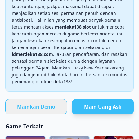
keberuntungan, jackpot maksimal dapat dicapai,
menjadikan setiap sesi permainan penuh dengan
antisipasi. Hal inilah yang membuat banyak pemain
terus mencari akses
merdeka138 slot
untuk mencoba
keberuntungan mereka di game bertema oriental ini.
Jangan lewatkan kesempatan emas ini untuk meraih
kemenangan besar. Bergabunglah sekarang di
idmerdeka138.com
, lakukan pendaftaran, dan rasakan
sensasi bermain slot kelas dunia dengan layanan
pelanggan 24 jam. Mainkan Lucky New Year sekarang
juga dan jemput hoki Anda hari ini bersama komunitas
pemenang di idmerdeka138!
Mainkan Demo
Main Uang Asli
Game Terkait