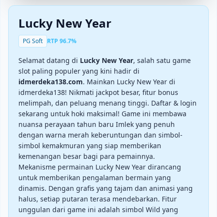
▶
Lucky New Year
PG Soft
RTP 96.7%
Selamat datang di
Lucky New Year
, salah satu game
slot paling populer yang kini hadir di
idmerdeka138.com
. Mainkan Lucky New Year di
idmerdeka138! Nikmati jackpot besar, fitur bonus
melimpah, dan peluang menang tinggi. Daftar & login
sekarang untuk hoki maksimal! Game ini membawa
nuansa perayaan tahun baru Imlek yang penuh
dengan warna merah keberuntungan dan simbol-
simbol kemakmuran yang siap memberikan
kemenangan besar bagi para pemainnya.
Mekanisme permainan Lucky New Year dirancang
untuk memberikan pengalaman bermain yang
dinamis. Dengan grafis yang tajam dan animasi yang
halus, setiap putaran terasa mendebarkan. Fitur
unggulan dari game ini adalah simbol Wild yang