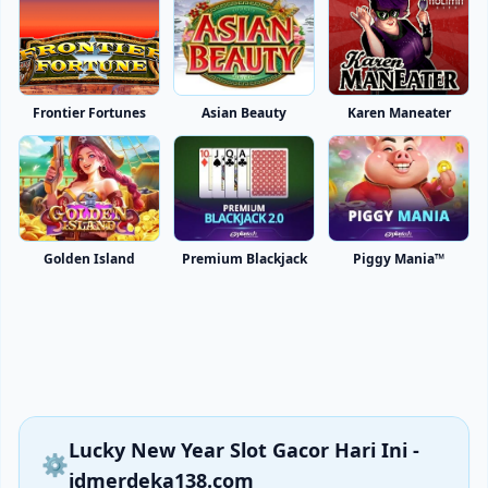
Frontier Fortunes
Asian Beauty
Karen Maneater
Golden Island
Premium Blackjack
Piggy Mania™
Lucky New Year Slot Gacor Hari Ini -
⚙️
idmerdeka138.com