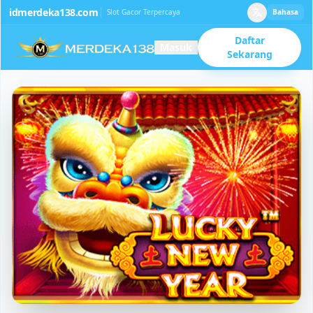
idmerdeka138.com
Slot Gacor Terpercaya
Bahasa
Daftar
Masuk
Sekarang