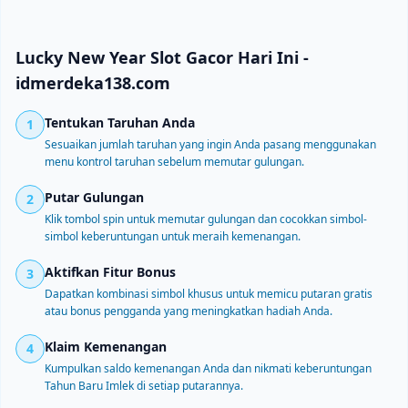
Lucky New Year Slot Gacor Hari Ini -
idmerdeka138.com
Tentukan Taruhan Anda
1
Sesuaikan jumlah taruhan yang ingin Anda pasang menggunakan
menu kontrol taruhan sebelum memutar gulungan.
Putar Gulungan
2
Klik tombol spin untuk memutar gulungan dan cocokkan simbol-
simbol keberuntungan untuk meraih kemenangan.
Aktifkan Fitur Bonus
3
Dapatkan kombinasi simbol khusus untuk memicu putaran gratis
atau bonus pengganda yang meningkatkan hadiah Anda.
Klaim Kemenangan
4
Kumpulkan saldo kemenangan Anda dan nikmati keberuntungan
Tahun Baru Imlek di setiap putarannya.