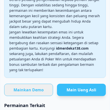
tinggi. Dengan volatilitas sedang hingga tinggi,
permainan ini memberikan keseimbangan antara
kemenangan kecil yang konsisten dan peluang meraih
jackpot besar yang dapat mengubah hidup Anda
dalam satu putaran kartu.
Jangan lewatkan kesempatan emas ini untuk
membuktikan keahlian strategi Anda. Segera
bergabung dan rasakan sensasi ketegangan di setiap
pembagian kartu. Kunjungi
idmerdeka138.com
sekarang juga, lakukan pendaftaran, dan mulailah
petualangan Anda di Poker Win untuk mendapatkan
bonus sambutan terbaik dan pengalaman bermain
yang tak terlupakan!
Mainkan Demo
Main Uang Asli
Permainan Terkait