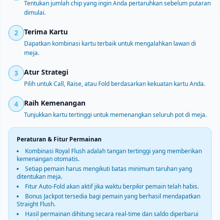
Tentukan jumlah chip yang ingin Anda pertaruhkan sebelum putaran
dimulai.
Terima Kartu
2
Dapatkan kombinasi kartu terbaik untuk mengalahkan lawan di
meja.
Atur Strategi
3
Pilih untuk Call, Raise, atau Fold berdasarkan kekuatan kartu Anda.
Raih Kemenangan
4
Tunjukkan kartu tertinggi untuk memenangkan seluruh pot di meja.
Peraturan & Fitur Permainan
Kombinasi Royal Flush adalah tangan tertinggi yang memberikan
kemenangan otomatis.
Setiap pemain harus mengikuti batas minimum taruhan yang
ditentukan meja.
Fitur Auto-Fold akan aktif jika waktu berpikir pemain telah habis.
Bonus Jackpot tersedia bagi pemain yang berhasil mendapatkan
Straight Flush.
Hasil permainan dihitung secara real-time dan saldo diperbarui